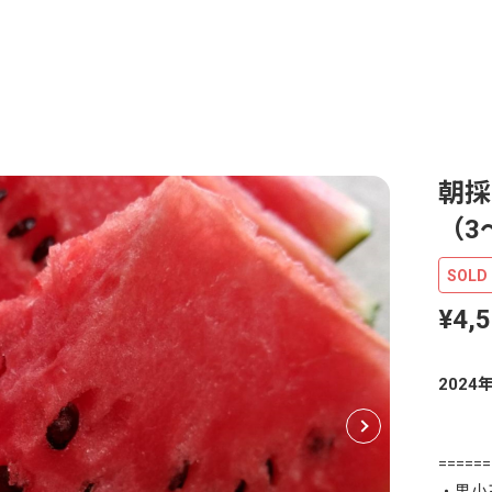
朝採
（3
SOLD
¥4,
2024
======