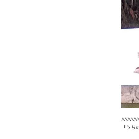
///////////
「うち