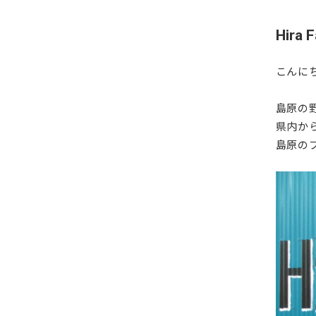
Hira
こんにち
島原の
県内か
島原の