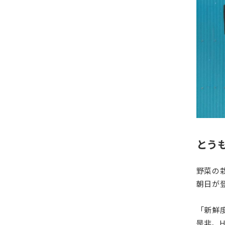
とう
野菜の
朝日が
「新鮮
是非、H