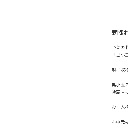
朝採れ
野菜の
「黒小
朝に収
黒小玉
冷蔵庫
お一人
お中元