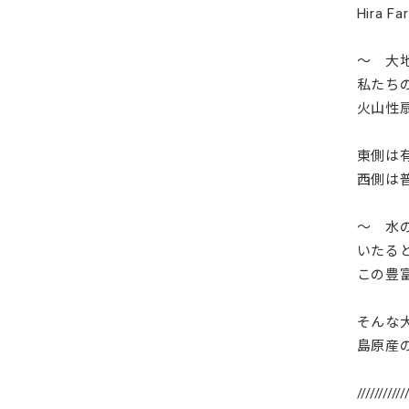
Hira
～ 大
私たち
火山性
東側は
西側は
～ 水
いたる
この豊
そんな
島原産
///////////