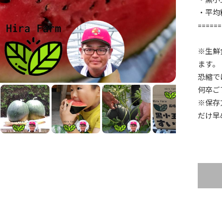
・黒小
・平均
======
※生鮮
ます。
恐縮で
何卒ご
※保存
だけ早