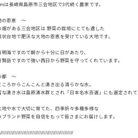
 Farmは長崎県島原市三会地区で3代続く農家です。
地の恩恵 ～
の畑がある三会地区は 野菜の栽培にとても適した
扇状台地で肥沃な大地の恩恵を受けている大地です。
有明海ですので朝から十分に日があたり、
普賢岳ですので強い西日から野菜を守ってくれています。
の都 ～
ところからこんこんと湧き出る清らかな水。
富な湧き水は島原湧水群とされ「日本名水百選」にも選定されて
大地や水で大切に育てた、四季折々多種多様な
のブランド野菜を自信をもって皆さまにお届けします。
///////////////////////////////////////////////////