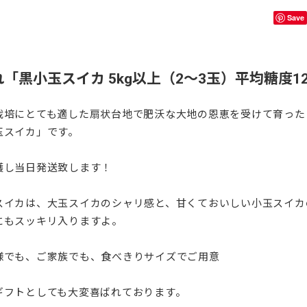
Save
「黒小玉スイカ 5kg以上（2～3玉）平均糖度1
栽培にとても適した扇状台地で肥沃な大地の恩恵を受けて育った
玉スイカ」です。
穫し当日発送致します！
スイカは、大玉スイカのシャリ感と、甘くておいしい小玉スイカ
にもスッキリ入りますよ。
様でも、ご家族でも、食べきりサイズでご用意
ギフトとしても大変喜ばれております。